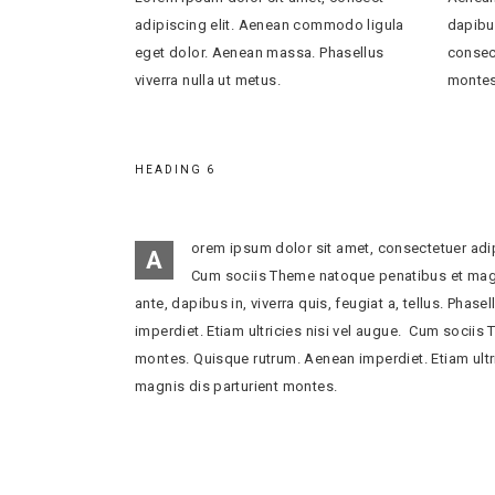
adipiscing elit. Aenean commodo ligula
dapibus
eget dolor. Aenean massa. Phasellus
consec
viverra nulla ut metus.
montes
HEADING 6
orem ipsum dolor sit amet, consectetuer adi
A
Cum sociis Theme natoque penatibus et magni
ante, dapibus in, viverra quis, feugiat a, tellus. Phas
imperdiet. Etiam ultricies nisi vel augue. Cum socii
montes. Quisque rutrum. Aenean imperdiet. Etiam ult
magnis dis parturient montes.