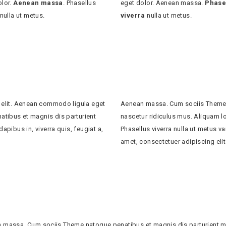
olor.
Aenean massa
. Phasellus
eget dolor. Aenean massa.
Phase
 nulla ut metus.
viverra
nulla ut metus.
 elit. Aenean commodo ligula eget
Aenean massa. Cum sociis Theme 
tibus et magnis dis parturient
nascetur ridiculus mus. Aliquam lor
pibus in, viverra quis, feugiat a,
Phasellus viverra nulla ut metus v
amet, consectetuer adipiscing elit
 massa. Cum sociis Theme natoque penatibus et magnis dis parturient mo