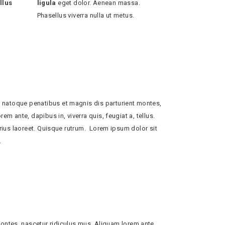
llus
ligula
eget dolor. Aenean massa.
Phasellus viverra nulla ut metus.
natoque penatibus et magnis dis parturient montes,
em ante, dapibus in, viverra quis, feugiat a, tellus.
arius laoreet. Quisque rutrum. Lorem ipsum dolor sit
.
ntes, nascetur ridiculus mus. Aliquam lorem ante,