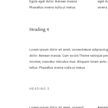
ligula eget dolor. Aenean massa.
eget d
Phasellus viverra nulla ut metus.
viverra
Heading 4
Lorem ipsum dolor sit amet, consectetuer adipiscing
dolor. Aenean massa. Cum sociis Theme natoque pena
montes, nascetur ridiculus mus. Aliquam lorem ante, da
tellus. Phasellus viverra nulla ut metus.
HEADING 5
Lorem ipsum dolor sit amet, consect
Aenean