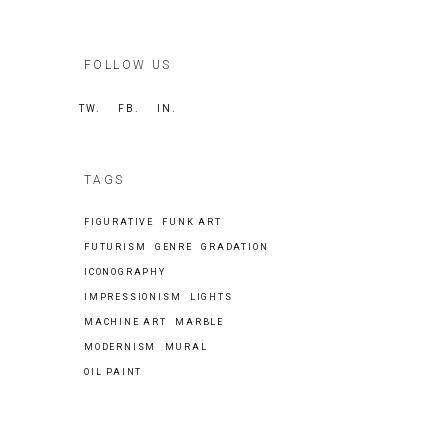
FOLLOW US
TW.
FB.
IN.
TAGS
FIGURATIVE
FUNK ART
FUTURISM
GENRE
GRADATION
ICONOGRAPHY
IMPRESSIONISM
LIGHTS
MACHINE ART
MARBLE
MODERNISM
MURAL
OIL PAINT
Search